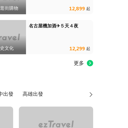
逛街購物
12,899
起
名古屋機加酒✈５天４夜
史文化
12,299
起
更多
中出發
高雄出發