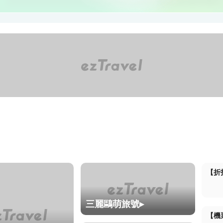
全球賞櫻景點
春遊特惠
【折
三麗鷗萌旅號▸
【機