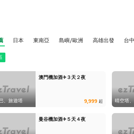
薦
日本
東南亞
島嶼/歐洲
高雄出發
台
區
澳門機加酒✈３天２夜
巴、旅遊塔
晴空塔、
9,999
起
曼谷機加酒✈５天４夜