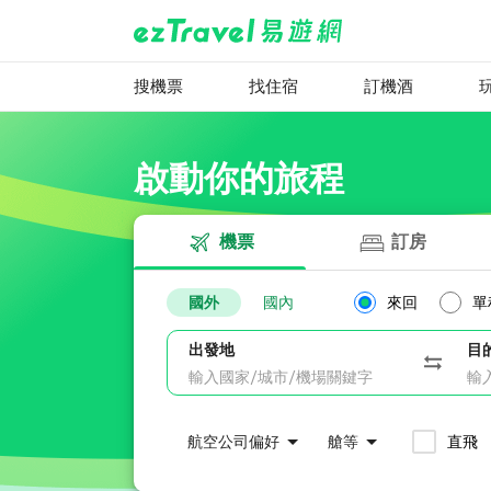
搜機票
找住宿
訂機酒
啟動你的旅程
機票
訂房
國外
國內
來回
單
出發地
目
航空公司偏好
艙等
直飛