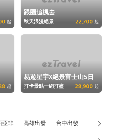
跟團追楓去
00
秋天浪漫絕景
22,700
起
起
易遊星宇X絕景富士山5日
88
打卡景點一網打盡
28,900
起
起
西亞非
高雄出發
台中出發