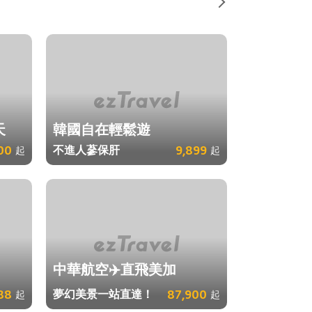
天
韓國自在輕鬆遊
00
不進人蔘保肝
9,899
起
起
中華航空✈️直飛美加
88
夢幻美景一站直達！
87,900
起
起