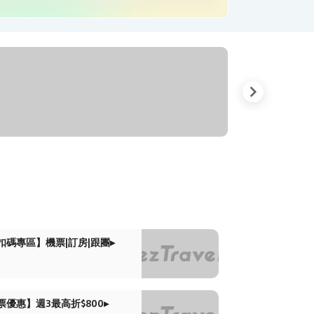
全球溫泉湯旅
1,599
6折起
起
扣碼專區】機票|訂房|跟團▸
票優惠】週3最高折$800▸