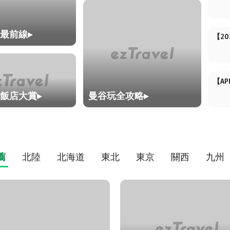
最前線▸
【20
【A
飯店大賞▸
曼谷玩全攻略▸
薦
北陸
北海道
東北
東京
關西
九州