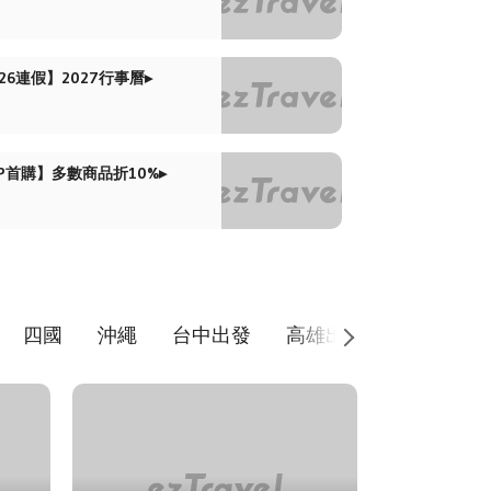
26連假】2027行事曆▸
PP首購】多數商品折10%▸
四國
沖繩
台中出發
高雄出發