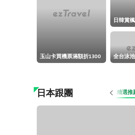
日韓賞楓
玉山卡買機票滿額折1300
全台泳池
日本跟團
精選推