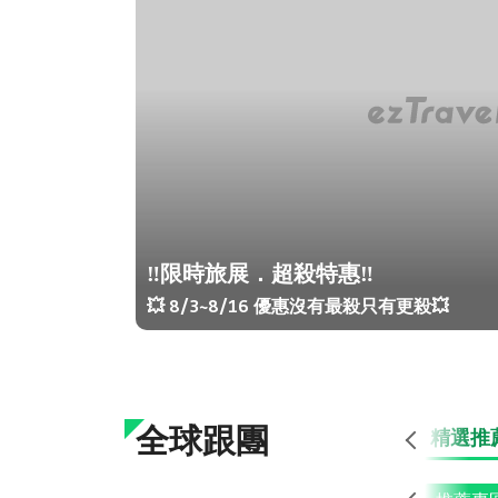
‼️限時旅展．超殺特惠‼️
💥 8/3~8/16 優惠沒有最殺只有更殺💥
全球跟團
精選推