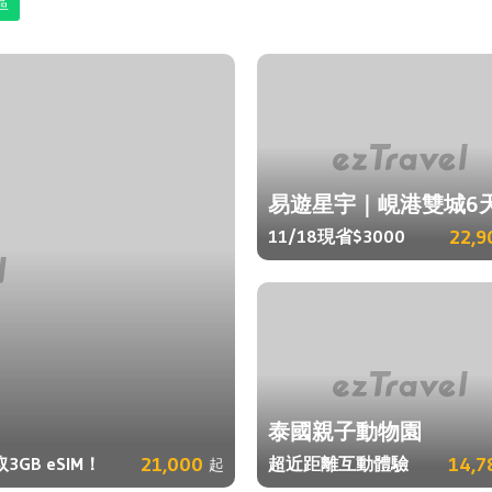
區
易遊星宇｜峴港雙城6
11/18現省$3000
22,9
泰國親子動物園
B eSIM！
21,000
超近距離互動體驗
14,7
起