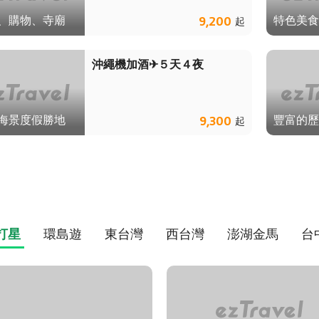
、購物、寺廟
特色美食
9,200
起
沖繩機加酒✈５天４夜
海景度假勝地
豐富的歷
9,300
起
打星
環島遊
東台灣
西台灣
澎湖金馬
台