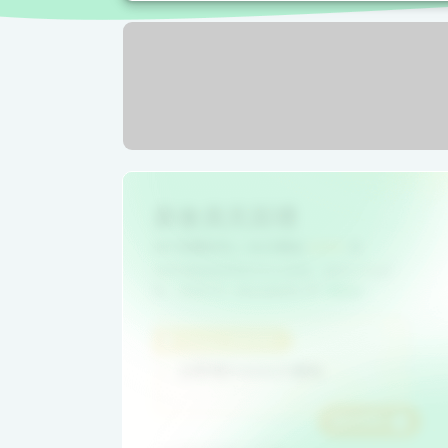
新會員見面禮
APP首購折扣 / 生日禮金
6,500
元
每筆消費都能累積eMoney點數，最高200%回
饋，1點抵1元，每次兌點無上限
看更多
立即領$5000大禮包
前往領取