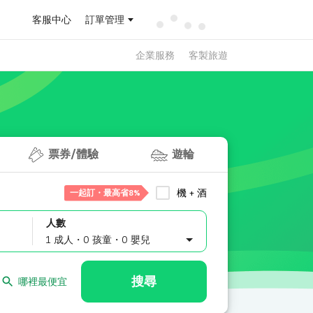
客服中心
訂單管理
企業服務
客製旅遊
票券/體驗
遊輪
機 + 酒
一起訂・最高省8%
人數
1 成人・0 孩童・0 嬰兒
搜尋
哪裡最便宜