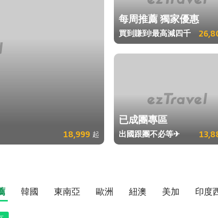
每周推薦 獨家優惠
買到賺到!最高減四千
26,8
已成團專區
18,999
出國跟團不必等✈
13,8
起
薦
韓國
東南亞
歐洲
紐澳
美加
印度