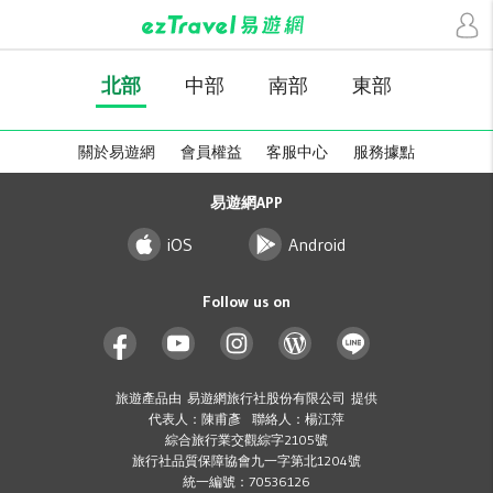
北部
中部
南部
東部
關於易遊網
會員權益
客服中心
服務據點
易遊網APP
iOS
Android
Follow us on
旅遊產品由 易遊網旅行社股份有限公司 提供
代表人：陳甫彥 聯絡人：楊江萍
綜合旅行業交觀綜字2105號
旅行社品質保障協會九一字第北1204號
統一編號：70536126